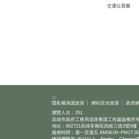
交通位置圖
:::
隱私權保護政策
網站安全政策
政府
瀏覽人次：
251
高雄市政府工務局道路養護工程處版權所有 © 2023 
地址：802721高雄苓雅區四維三路2號5樓
服務時間：週一至週五 AM08:00~PM17:30
建議瀏覽器: IE11以上、Firefox、Chrom