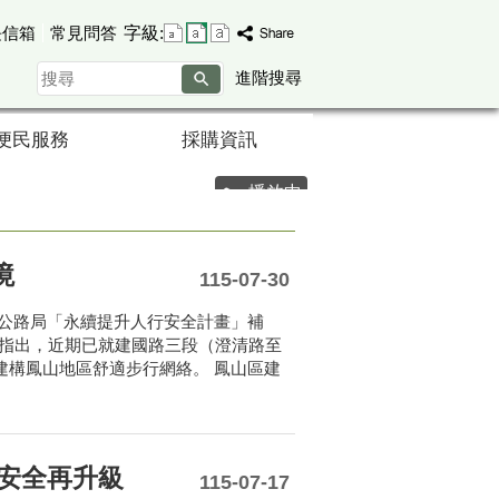
字級:
長信箱
常見問答
搜
進階搜尋
尋
便民服務
採購資訊
播放中
境
115-07-30
公路局「永續提升人行安全計畫」補
日指出，近期已就建國路三段（澄清路至
將建構鳳山地區舒適步行網絡。 鳳山區建
路安全再升級
115-07-17