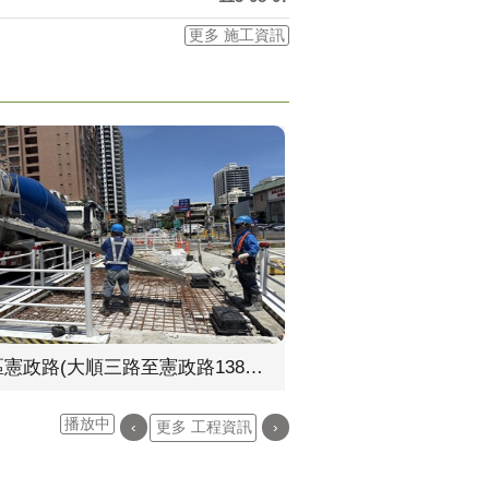
更多 施工資訊
苓雅區憲政路(大順三路至憲政路138巷)增設人行道改善工程(第一標)
播放中
‹
更多 工程資訊
›