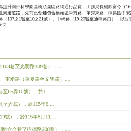
為提升南部科學園區橋頭園區路網通行品質，工務局長楊欽富今（1
區周邊道路，先前已刨鋪包含橋頭區筆秀路、筆秀東路、燕巢區中安
路（107之1號至10之21號）、中崎路（19-20號至通燕路口），以改質瀝
全文
3巷至光明路109巷），....
、重愛路（華夏路至文學路）....
65弄10號），於1....
弄底），於115年8....
），於115年8月11....
六合巷至樹德路208巷），....