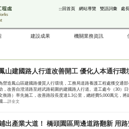
回首頁
網站導覽
雙語詞彙
處
:::
紹
建設成果
機關業務資訊
中山四路九重葛圍籬
蓮池潭自行車道俯瞰
中山路九重葛
中山一路
鳳山建國路人行道改善開工 優化人本通行環
為營造鳳山區建國路優質人行環境，工務局道路養護工程處獲交通部
助，改善自澄清路至經武路範圍的建國路人行道。道工處今（30）
文衡路）率先施工，改善路段長度達1.3公里，總經費5,000萬元，
國....
詳全文
鋪出產業大道！ 橋頭園區周邊道路翻新 用