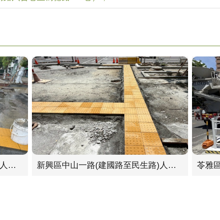
新興區中山一路(建國路至民生路)人行環境改善工程-六合路至民生路段(A)
新興區中山一路(建國路至民生路)人行環境改善工程-建國路至六合路段