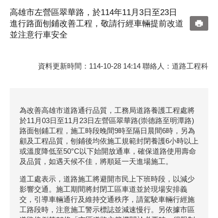
高雄市左營區翠華路，於114年11月3日至23日
進行路面刨鋪改善工程，敬請行經車輛提前改道
並注意行車安全
資料更新時間：114-10-28 14:14 聯絡人：道路工程科
為改善高雄市道路通行品質，工務局道路養護工程處將
於11月03日至11月23日左營區翠華路(崇德路至明潭路)
路面刨鋪工程，施工時段晚間9時至隔日晨間6時，另為
顧及工程品質，刨鋪後均依施工規範封閉養護6小時以上
或溫度降低至50°C以下始開放通車，確保道路使用壽命
及品質，如遇天候不佳，將順延一天進場施工。
道工處表示，道路施工將避開市民上下班時段，以減少
影響交通。施工期間將封閉工區車道並於現場安排義
交，引導車輛通行及維持交通秩序，請駕駛車輛行經施
工路段時，注意施工警示標誌並減速慢行。另依據市區