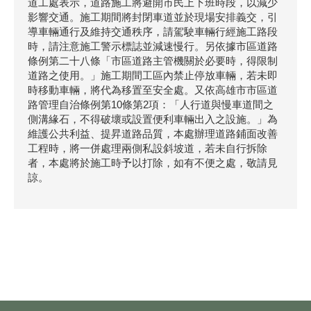
道工處表示，道路施工將避開市民上下班時段，以減少
影響交通。施工期間將封閉車道並於現場安排義交，引
導車輛通行及維持交通秩序，請駕駛車輛行經施工路段
時，請注意施工警示標誌並減速慢行。另依據市區道路
條例第二十八條「市區道路主管機關於必要時，得限制
道路之使用。」施工期間工區內禁止停放車輛，若未即
時移動車輛，將代為移置至安全處。又依高雄市市區道
路管理自治條例第10條第2項：「人行道與慢車道間之
側溝緣石，不得破壞或設置便利車輛出入之設施。」為
維護公共利益、提昇道路品質，本處辦理道路鋪面改善
工程時，將一併處理兩側私設斜坡道，若未自行拆除
者，本處將於施工時予以打除，如有不便之處，敬請見
諒。