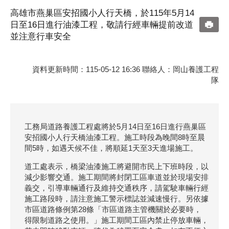
高雄市燕巢區安招國小人行天橋，於115年5月14
日至16日進行油漆工程，敬請行經車輛提前改道
並注意行車安全
資料更新時間：115-05-12 16:36 聯絡人：岡山養護工程
隊
工務局道路養護工程處將於5月14日至16日進行燕巢區
安招國小人行天橋油漆工程。施工時段為晚間8時至晨
間5時，如遇天候不佳，將順延1天至3天進場施工。
道工處表示，橋梁油漆施工將避開市民上下班時段，以
減少影響交通。施工期間將封閉工區車道並於現場安排
義交，引導車輛通行及維持交通秩序，請駕駛車輛行經
施工路段時，請注意施工警示標誌並減速慢行。另依據
市區道路條例第28條「市區道路主管機關於必要時，
得限制道路之使用。」施工期間工區內禁止停放車輛，