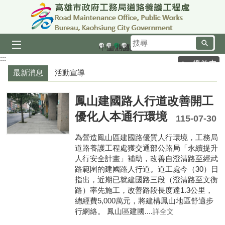
跳到主要內容區塊
搜
中山四路九重葛圍籬
蓮池潭自行車道俯瞰
中山路九重葛
中山一路
尋
:::
播放中
最新消息
活動宣導
鳳山建國路人行道改善開工
優化人本通行環境
115-07-30
為營造鳳山區建國路優質人行環境，工務局
道路養護工程處獲交通部公路局「永續提升
人行安全計畫」補助，改善自澄清路至經武
路範圍的建國路人行道。道工處今（30）日
指出，近期已就建國路三段（澄清路至文衡
路）率先施工，改善路段長度達1.3公里，
總經費5,000萬元，將建構鳳山地區舒適步
行網絡。 鳳山區建國....
詳全文