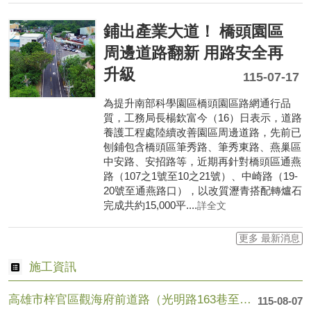
鋪出產業大道！ 橋頭園區
周邊道路翻新 用路安全再
升級
115-07-17
為提升南部科學園區橋頭園區路網通行品
質，工務局長楊欽富今（16）日表示，道路
養護工程處陸續改善園區周邊道路，先前已
刨鋪包含橋頭區筆秀路、筆秀東路、燕巢區
中安路、安招路等，近期再針對橋頭區通燕
路（107之1號至10之21號）、中崎路（19-
20號至通燕路口），以改質瀝青搭配轉爐石
完成共約15,000平....
詳全文
更多 最新消息
施工資訊
高雄市梓官區觀海府前道路（光明路163巷至光明路109巷），....
115-08-07