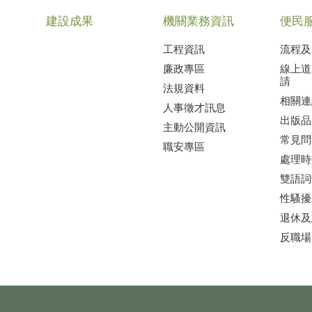
建設成果
機關業務資訊
便民
工程資訊
流程及
廉政專區
線上道
請
法規資料
相關連
人事徵才訊息
出版品
主動公開資訊
常見問
職安專區
處理時
雙語詞
性騷擾
退休及
反職場