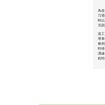
為改
72
時以
另因
道工
導車
條例
時移
溝緣
程時