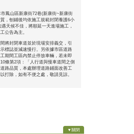
市鳳山區新康街72巷(新康街~新康街
品質，刨鋪後均依施工規範封閉養護6小
如遇天候不佳，將順延一天進場施工，
施工公告為主。
期間將封閉車道並於現場安排義交，引
警示標誌並減速慢行。另依據市區道路
施工期間工區內禁止停放車輛，若未即
10條第2項：「人行道與慢車道間之側
昇道路品質，本處辦理道路鋪面改善工
予以打除，如有不便之處，敬請見諒。
▼關閉