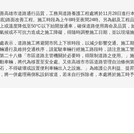
善高雄市道路通行品質，工務局道路養護工程處將於11月28日進行本
巷底)路面改善工程。施工時段為上午8時至夜間24時。另為顧及工程
上或溫度降低至50℃以下始開放通車，確保道路使用壽命及品質，
氣候或不可抗力造成之施工障礙，得隨時調整施工日期，並以現場
處表示，道路施工將避開市民上下班時段，以減少影響交通。施工
輛通行及維持交通秩序，請駕駛車輛行經施工路段時，請注意施工
第二十八條「市區道路主管機關於必要時，得限制道路之使用。」
動車輛，將代為移置至安全處。又依高雄市市區道路管理自治條例第
石，不得破壞或設置便利車輛出入之設施。」為維護公共利益、提
，將一併處理兩側私設斜坡道，若未自行拆除者，本處將於施工時