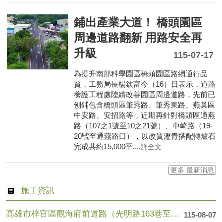
鋪出產業大道！ 橋頭園區
周邊道路翻新 用路安全再
升級
115-07-17
為提升南部科學園區橋頭園區路網通行品
質，工務局長楊欽富今（16）日表示，道路
養護工程處陸續改善園區周邊道路，先前已
刨鋪包含橋頭區筆秀路、筆秀東路、燕巢區
中安路、安招路等，近期再針對橋頭區通燕
路（107之1號至10之21號）、中崎路（19-
20號至通燕路口），以改質瀝青搭配轉爐石
完成共約15,000平....
詳全文
更多 最新消息
施工資訊
高雄市梓官區觀海府前道路（光明路163巷至光明路109巷），....
115-08-07