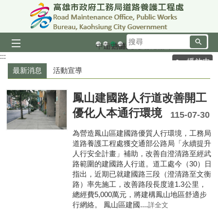
跳到主要內容區塊
搜
中山四路九重葛圍籬
蓮池潭自行車道俯瞰
中山路九重葛
中山一路
尋
:::
播放中
最新消息
活動宣導
鳳山建國路人行道改善開工
優化人本通行環境
115-07-30
為營造鳳山區建國路優質人行環境，工務局
道路養護工程處獲交通部公路局「永續提升
人行安全計畫」補助，改善自澄清路至經武
路範圍的建國路人行道。道工處今（30）日
指出，近期已就建國路三段（澄清路至文衡
路）率先施工，改善路段長度達1.3公里，
總經費5,000萬元，將建構鳳山地區舒適步
行網絡。 鳳山區建國....
詳全文