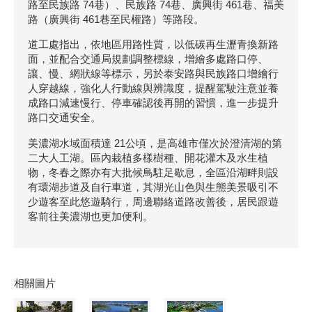
路至民族路 74巷）、民族路 74巷、廣興街 461巷、福美
路（廣興街 461巷至民權路）等路段。
道工處指出，依地區用路性質，以低碳再生瀝青換新路
面，並配合交通局規劃調整標線，增繪多處路口停、
讓、慢、網狀線等標示，另於泰安路與民族路口增繪行
人穿越線，強化人行動線與辨識度，提醒駕駛注意並養
成路口減速慢行、停車確認後再開的習慣，進一步提升
路口交通安全。
美濃湖水域面積達 21公頃，是高雄市僅次於澄清湖的第
二大人工湖。區內栽植多樣樹種、開花灌木及水生植
物，冬春之際亦有大批候鳥駐足歇息，全區沿湖畔則設
有環湖步道及自行車道，其湖光山色與生態美景吸引不
少遊客至此悠遊騎行，周邊聯絡道路改善後，居民跟遊
客前往美濃湖也更加便利。
相關圖片